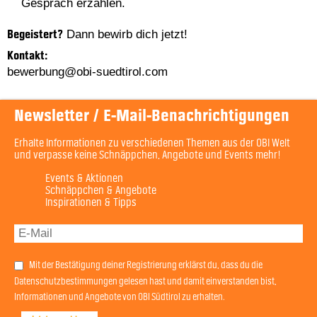
Gespräch erzählen.
Dann bewirb dich jetzt!
Begeistert?
Kontakt:
bewerbung@obi-suedtirol.com
Newsletter / E-Mail-Benachrichtigungen
Erhalte Informationen zu verschiedenen Themen aus der OBI Welt
und verpasse keine Schnäppchen, Angebote und Events mehr!
Events & Aktionen
Schnäppchen & Angebote
Inspirationen & Tipps
Mit der Bestätigung deiner Registrierung erklärst du, dass du die
Datenschutzbestimmungen gelesen hast und damit einverstanden bist,
Informationen und Angebote von OBI Südtirol zu erhalten.