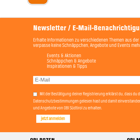
Newsletter / E-Mail-Benachrichtig
Erhalte Informationen zu verschiedenen Themen aus der 
verpasse keine Schnäppchen, Angebote und Events meh
Events & Aktionen
Schnäppchen & Angebote
Inspirationen & Tipps
Mit der Bestätigung deiner Registrierung erklärst du, dass du d
Datenschutzbestimmungen gelesen hast und damit einverstanden 
und Angebote von OBI Südtirol zu erhalten.
jetzt anmelden