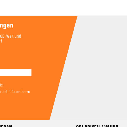
ungen
OBI Welt und
r!
ie
bist, Informationen