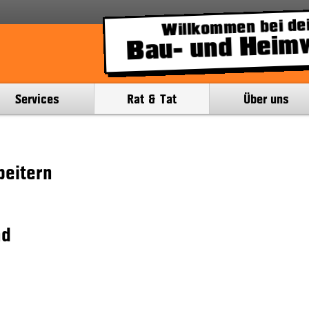
Willkommen bei dei
Bau- und Heim
Services
Rat & Tat
Über uns
beitern
nd